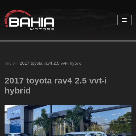
Pular
para
o
conteúdo
Início
»
2017 toyota rav4 2.5 vvt-i hybrid
2017 toyota rav4 2.5 vvt-i
hybrid