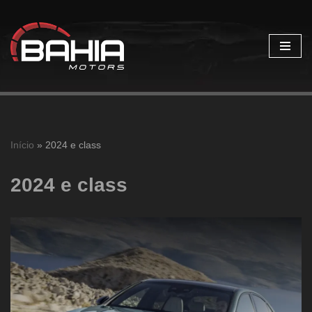
Pular
para
o
conteúdo
Início
»
2024 e class
2024 e class