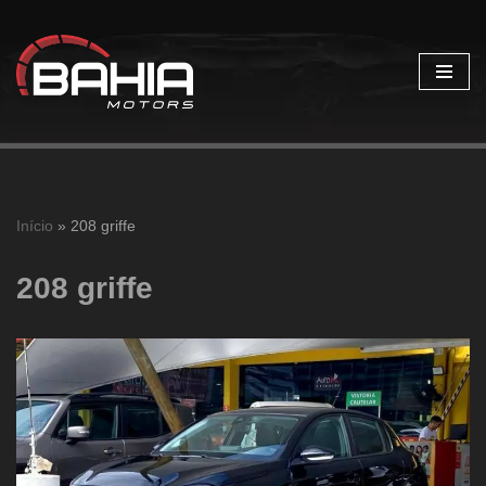
Pular
para
o
conteúdo
Início
»
208 griffe
208 griffe