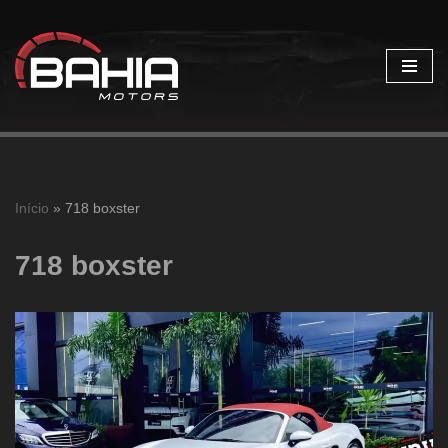
Pular
para
o
conteúdo
Início
»
718 boxster
718 boxster