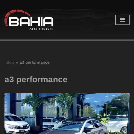
Pular
para
o
conteúdo
Início
»
a3 performance
a3 performance