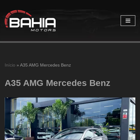
Pular
para
o
conteúdo
Início
»
A35 AMG Mercedes Benz
A35 AMG Mercedes Benz