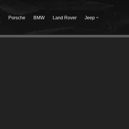
I
Porsche
BMW
Land Rover
Jeep