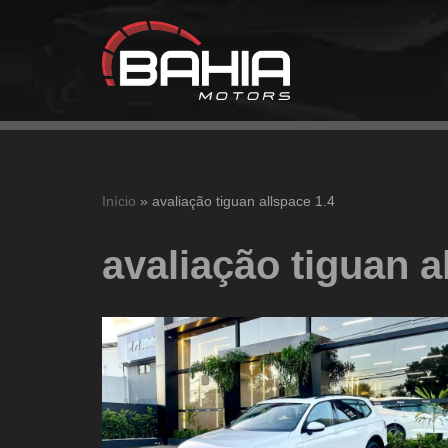
Pular
para
o
conteúdo
Início
»
avaliação tiguan allspace 1.4
avaliação tiguan a