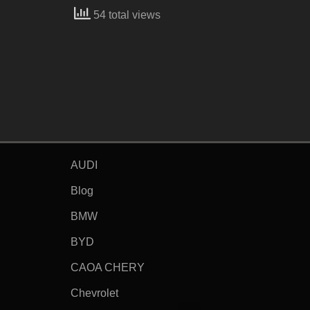
54 total views
AUDI
Blog
BMW
BYD
CAOA CHERY
Chevrolet