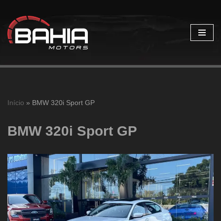
Pular
para
o
conteúdo
Início
»
BMW 320i Sport GP
BMW 320i Sport GP