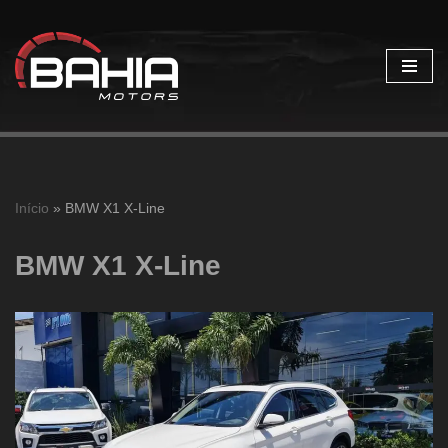
Pular
para
o
conteúdo
Início
»
BMW X1 X-Line
BMW X1 X-Line