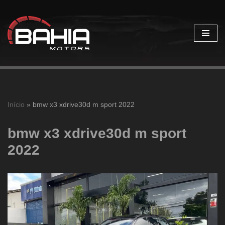
Pular
para
o
conteúdo
Início
»
bmw x3 xdrive30d m sport 2022
bmw x3 xdrive30d m sport
2022