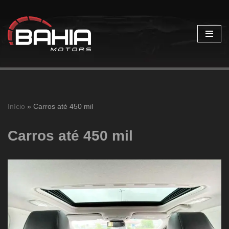
Pular
para
o
conteúdo
Início
»
Carros até 450 mil
Carros até 450 mil