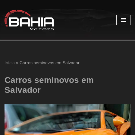
Pular
para
o
conteúdo
Início
»
Carros seminovos em Salvador
Carros seminovos em
Salvador