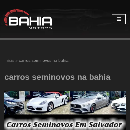
Pular
para
o
conteúdo
Início
»
carros seminovos na bahia
carros seminovos na bahia