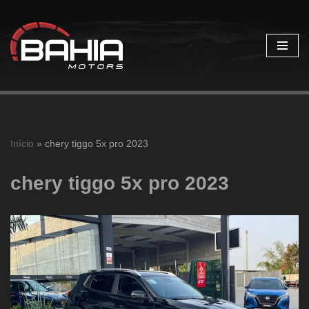
Pular
para
o
conteúdo
Início
»
chery tiggo 5x pro 2023
chery tiggo 5x pro 2023