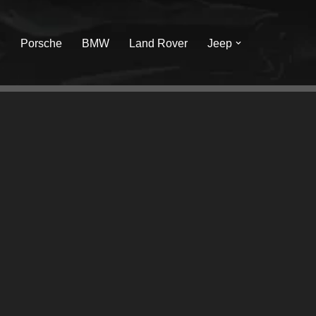
I
Porsche
BMW
Land Rover
Jeep