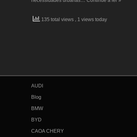
necessidades urbanas…
Continue a ler »
135 total views
, 1 views today
AUDI
Blog
BMW
BYD
CAOA CHERY