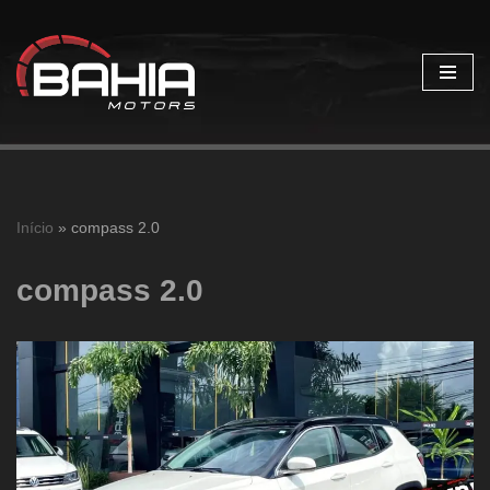
Pular
para
o
conteúdo
Início
»
compass 2.0
compass 2.0