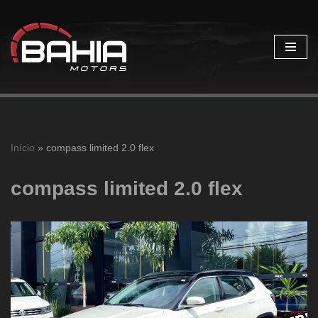
Pular
para
o
conteúdo
Início
»
compass limited 2.0 flex
compass limited 2.0 flex