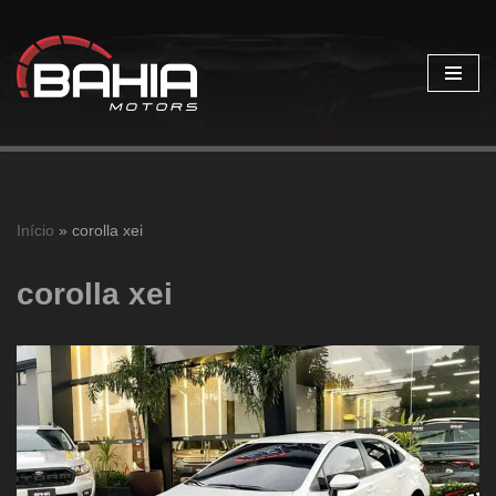
Pular
para
o
conteúdo
Início
»
corolla xei
corolla xei