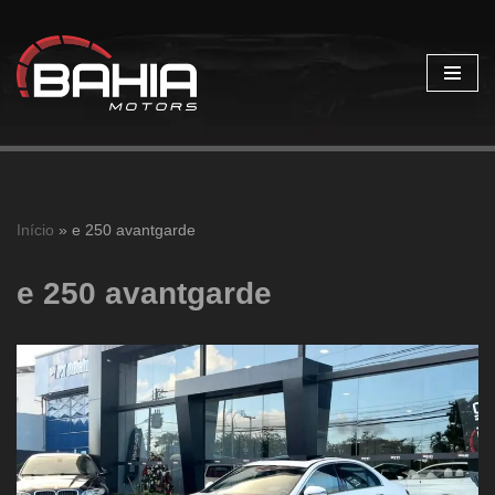
Pular
para
o
conteúdo
Início
»
e 250 avantgarde
e 250 avantgarde