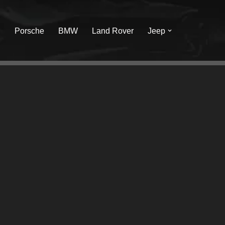
I
Porsche
BMW
Land Rover
Jeep