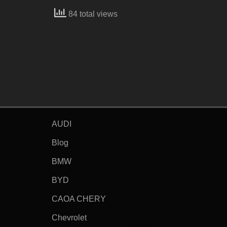
84 total views
AUDI
Blog
BMW
BYD
CAOA CHERY
Chevrolet