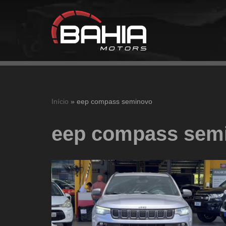
Pular
para
o
conteúdo
Início
»
eep compass seminovo
eep compass sem