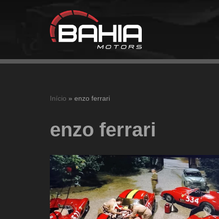
Pular
para
o
conteúdo
Início
»
enzo ferrari
enzo ferrari