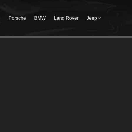
I
Porsche
BMW
Land Rover
Jeep