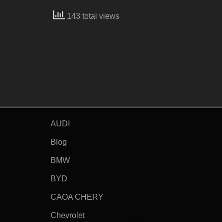
143 total views
AUDI
Blog
BMW
BYD
CAOA CHERY
Chevrolet