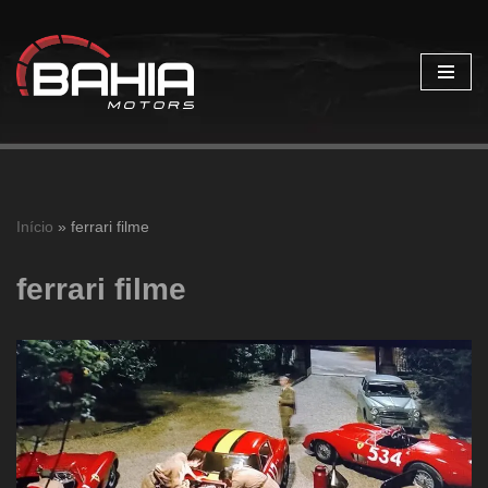
Pular
para
o
conteúdo
Início
»
ferrari filme
ferrari filme