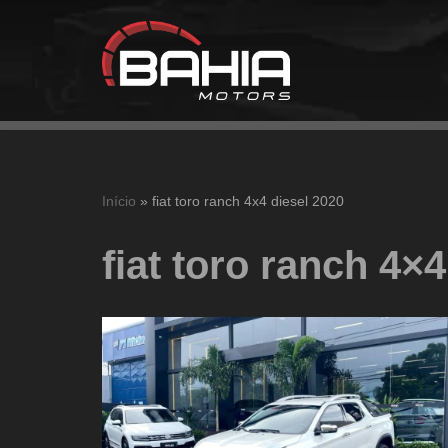
Pular
para
o
conteúdo
Início
»
fiat toro ranch 4x4 diesel 2020
fiat toro ranch 4×