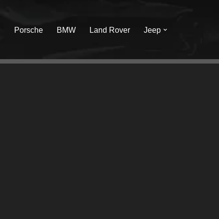
I
Porsche
BMW
Land Rover
Jeep