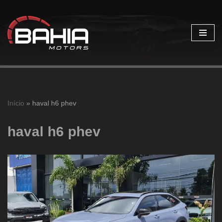
Pular
para
o
conteúdo
Início
»
haval h6 phev
haval h6 phev