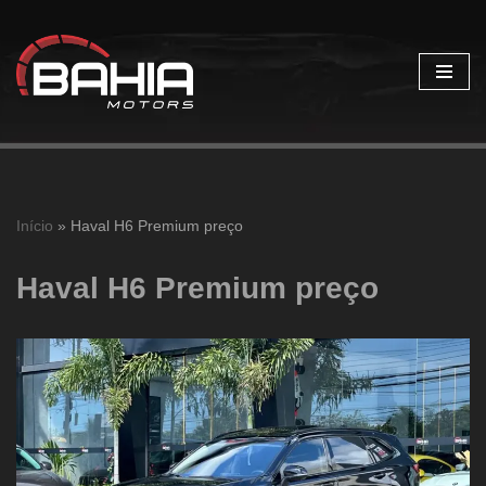
Pular
para
o
conteúdo
Início
»
Haval H6 Premium preço
Haval H6 Premium preço