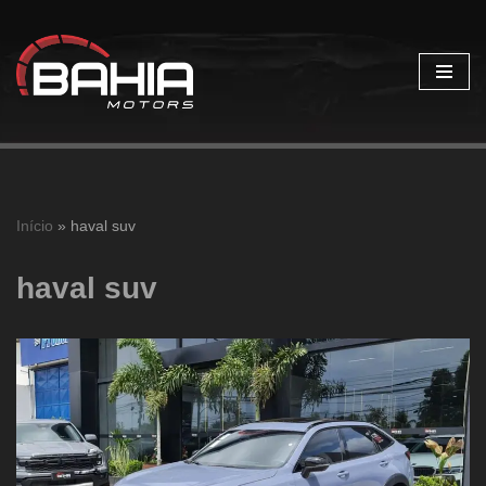
Pular
para
o
conteúdo
Início
»
haval suv
haval suv