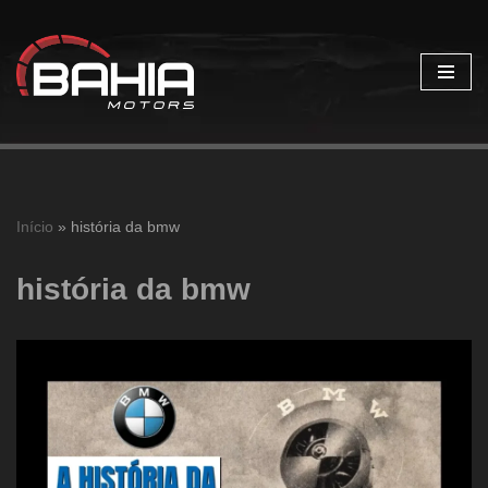
Pular
para
o
conteúdo
Início
»
história da bmw
história da bmw