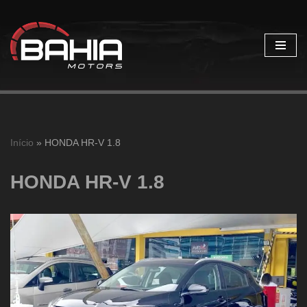
Pular
para
o
conteúdo
Início
»
HONDA HR-V 1.8
HONDA HR-V 1.8