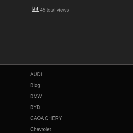
45 total views
AUDI
Blog
BMW
BYD
CAOA CHERY
Chevrolet