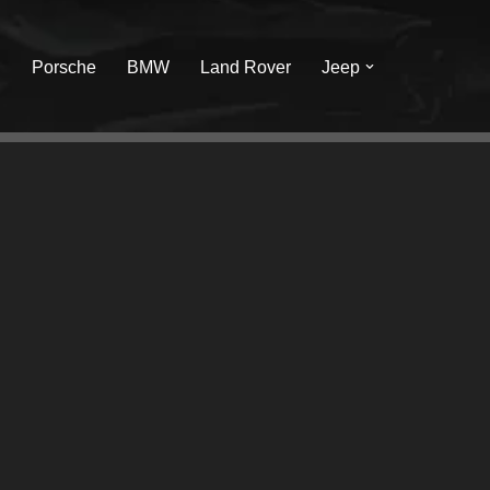
I
Porsche
BMW
Land Rover
Jeep