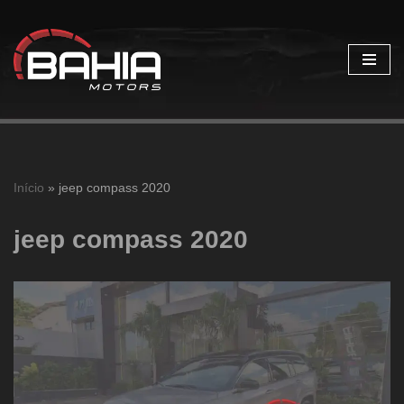
Pular
para
o
conteúdo
Início
»
jeep compass 2020
jeep compass 2020