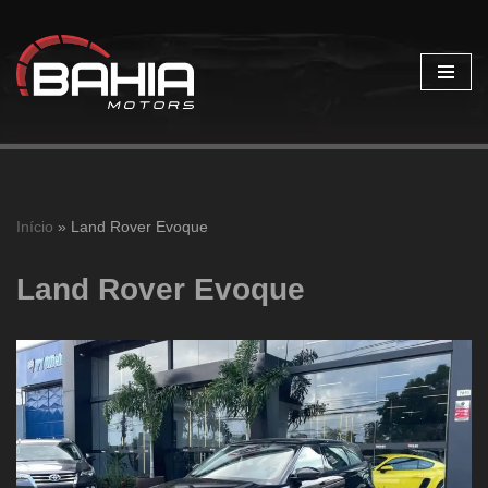
Pular
para
o
conteúdo
Início
»
Land Rover Evoque
Land Rover Evoque