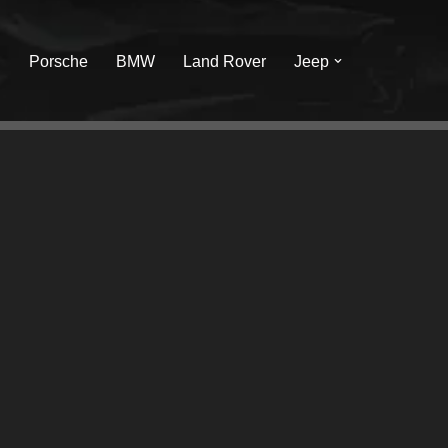
I
Porsche
BMW
Land Rover
Jeep