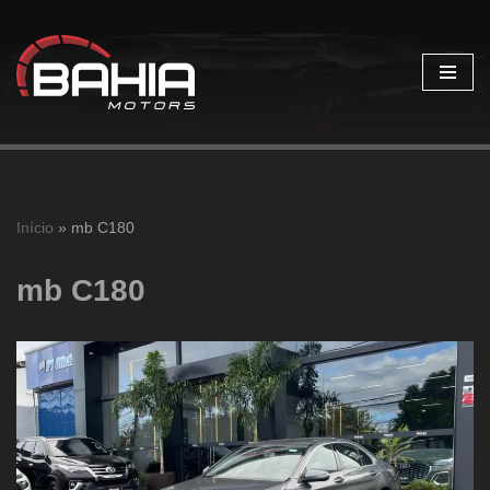
Pular
para
o
conteúdo
Início
»
mb C180
mb C180