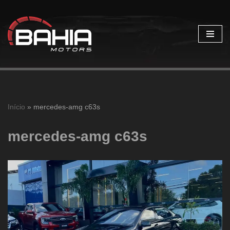
Pular
para
o
conteúdo
Início
»
mercedes-amg c63s
mercedes-amg c63s