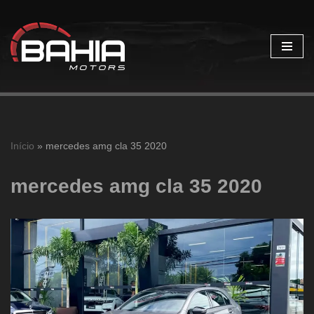
Pular
para
o
conteúdo
Início
»
mercedes amg cla 35 2020
mercedes amg cla 35 2020