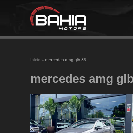
Pular
para
o
conteúdo
Início
»
mercedes amg glb 35
mercedes amg glb