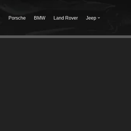
I
Porsche
BMW
Land Rover
Jeep