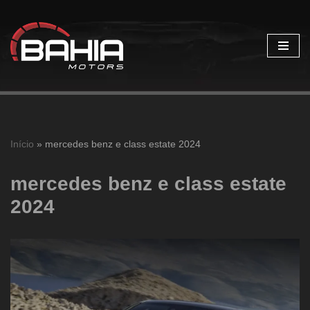
Pular
para
o
conteúdo
Início
»
mercedes benz e class estate 2024
mercedes benz e class estate
2024