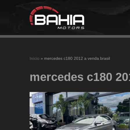
Pular
para
o
conteúdo
Início
»
mercedes c180 2012 a venda brasil
mercedes c180 201