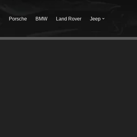
I
Porsche
BMW
Land Rover
Jeep