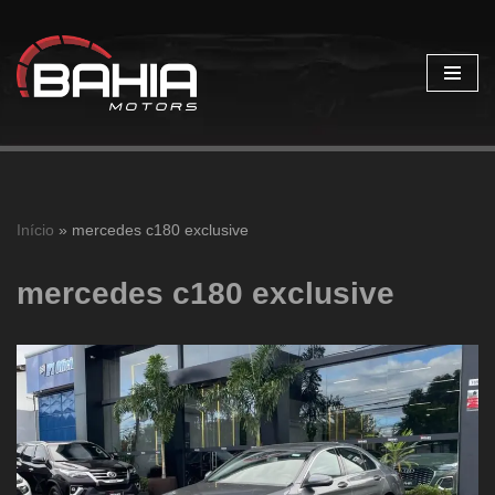
Pular
para
o
conteúdo
Início
»
mercedes c180 exclusive
mercedes c180 exclusive