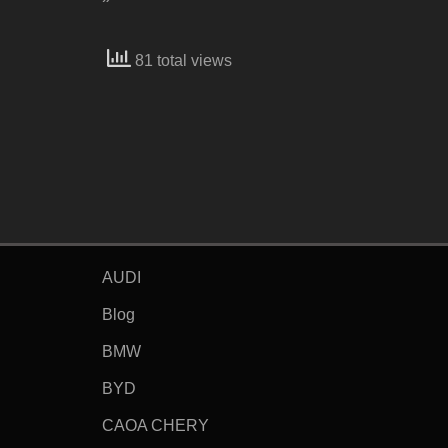
81 total views
AUDI
Blog
BMW
BYD
CAOA CHERY