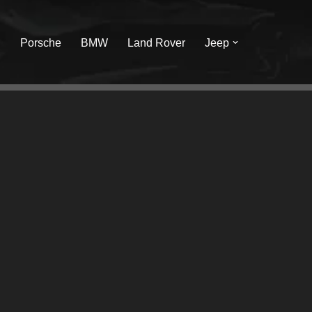
I
Porsche
BMW
Land Rover
Jeep