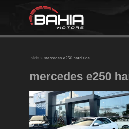
Pular
para
o
conteúdo
Início
»
mercedes e250 hard ride
mercedes e250 har