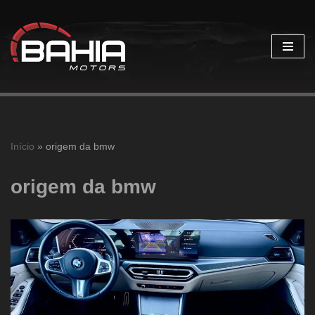
Pular
para
o
conteúdo
Início
»
origem da bmw
origem da bmw