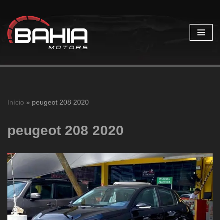
Pular
para
o
conteúdo
Início
»
peugeot 208 2020
peugeot 208 2020