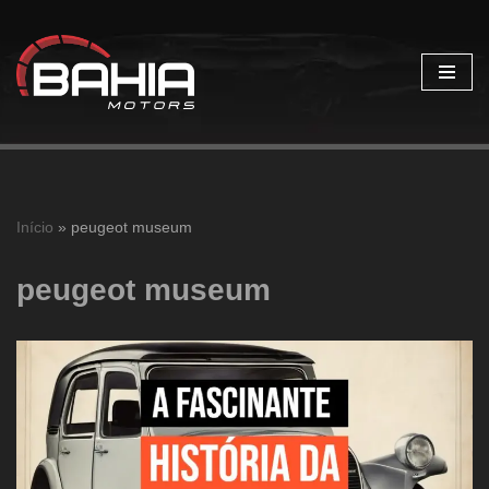
Pular
para
o
conteúdo
Início
»
peugeot museum
peugeot museum