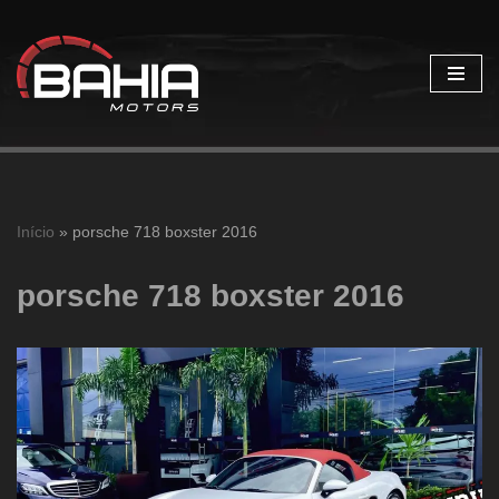
Pular
para
o
conteúdo
Início
»
porsche 718 boxster 2016
porsche 718 boxster 2016