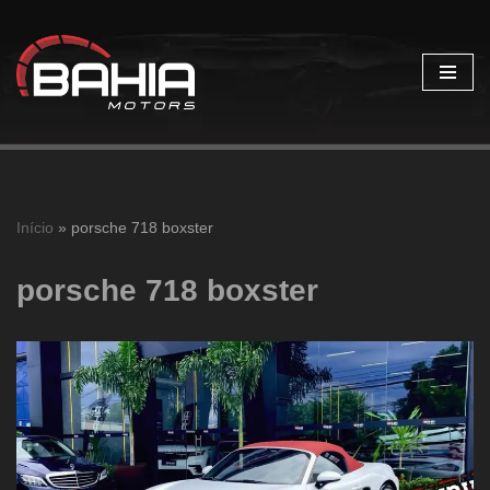
Pular
para
o
conteúdo
Início
»
porsche 718 boxster
porsche 718 boxster