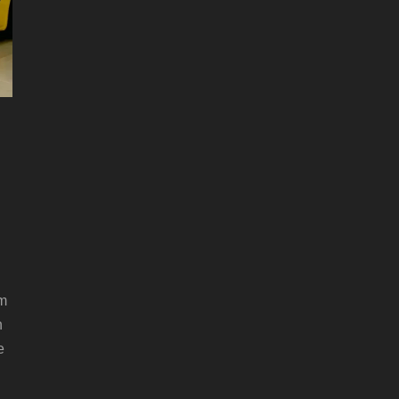
s
em
n
e