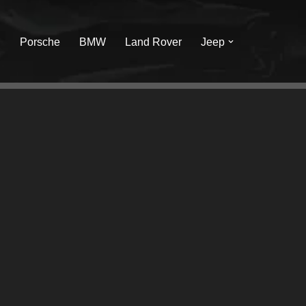
I
Porsche
BMW
Land Rover
Jeep