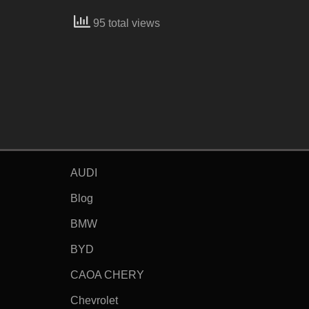
95 total views
AUDI
Blog
BMW
BYD
CAOA CHERY
Chevrolet