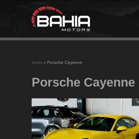
Pular
para
o
conteúdo
Início
»
Porsche Cayenne
Porsche Cayenne