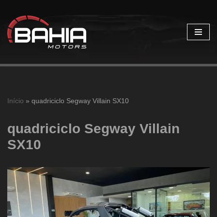
Pular
para
o
conteúdo
Início
»
quadriciclo Segway Villain SX10
quadriciclo Segway Villain
SX10