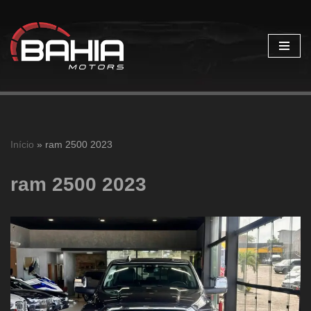
Pular
para
o
conteúdo
Início
»
ram 2500 2023
ram 2500 2023