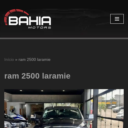
Pular
para
o
conteúdo
Início
»
ram 2500 laramie
ram 2500 laramie