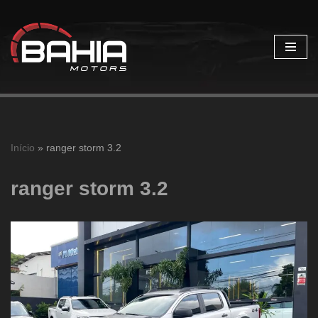
Pular
para
o
conteúdo
Início
»
ranger storm 3.2
ranger storm 3.2